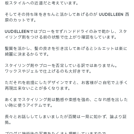
板スタイルへの近道だと考えています。
そしてその持ち味をきちんと活かしてあげるのが UUDELLEEN 西
原のカットです。
UUDELLEENではブローをせずハンドドライのみで乾かし、スタ
イリング剤をつける前の状態で仕上がり確認をしています。
髪質を活かし、髪の良さを引き出してあげるとシルエットは楽に
綺麗に決まるからです。
スタイリング剤やブローを否定している訳ではありません。
ワックスやジェルで仕上げるのも大好きです。
ただそれを前提にしたデザインですと、お客様がご自宅で上手く
再現出来ないことが多くなります。
あくまでスタイリング剤は艶感や束感を強め、こなれ感を出した
い時に使うアイテムです。
長々とお話ししてしまいましたが百聞は一見に如かず、論より証
拠。
ブログに施術後の写真をたくさん掲載していますので