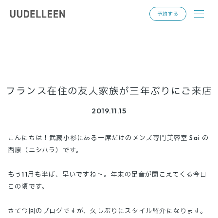
toggl
予約する
navig
フランス在住の友人家族が三年ぶりにご来店
2019.11.15
こんにちは！武蔵小杉にある一席だけのメンズ専門美容室 Sai の
西原（ニシハラ）です。
もう11月も半ば、早いですね〜。年末の足音が聞こえてくる今日
この頃です。
さて今回のブログですが、久しぶりにスタイル紹介になります。