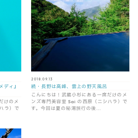
2018.09.13
メディ』
続・長野は高峰、雲上の野天風呂
こんにちは！武蔵小杉にある一席だけのメ
だけのメ
ンズ専門美容室 Sai の西原（ニシハラ）で
シハラ）で
す。今回は夏の秘湯旅行の後...